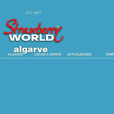
10°C / 50°F
ALGARVE
LOCAIS A VISITAR
ACTUALIDADES
TEM
Perigos & Inc
Os visitantes são ac
bens valiosos no co
atenção às suas mal