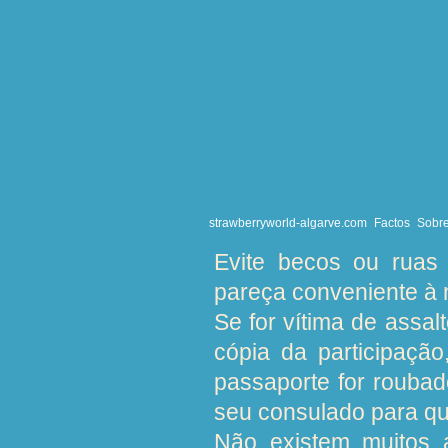
aumentou bastante, es
Os carteiristas e la
muitos deles estão o
atenção a pessoas q
encontro a si e não 
apenas por breves mo
strawberryworld-algarve.com
Factos
Sobre
Evite becos ou ruas 
pareça conveniente à n
Se for vítima de assal
cópia da participação
passaporte for roubad
seu consulado para qu
Não existem muitos a