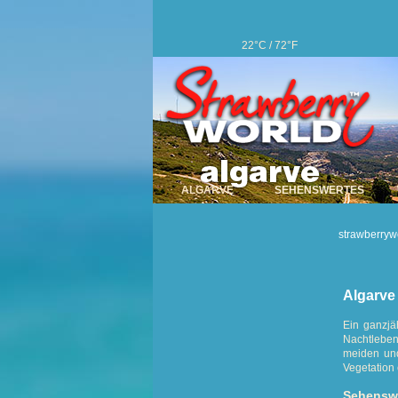
22°C / 72°F
ALGARVE
SEHENSWERTES
strawberryw
Algarve
Ein ganzjä
Nachtleben
meiden und
Vegetation
Sehensw