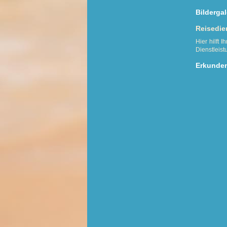
Bildergal
Reisedie
Hier hilft 
Dienstleist
Erkunden