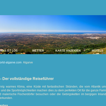
WAS IST LOS
WETTER
KARTE ANZEIGEN
HOTELS
orld-algarve.com
Algarve
- Der vollständige Reiseführer
hrig warmes Klima, eine Küste mit fantastischen Stränden, die vom Atlantik um
 und die Sportmöglichkeiten machen dies zu dem perfekten Ort für die ganze Fa
 malerische Fischerdörfer besuchen oder die Gebirgsketten im bergigen Inland 
 erkunden.
ertes