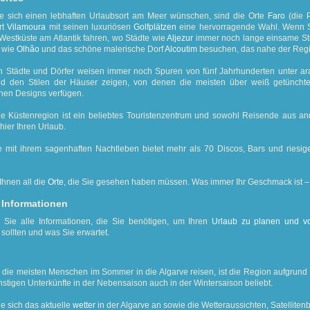
die sich einen lebhaften Urlaubsort am Meer wünschen, sind die Orte
Faro
(die P
rt
Vilamoura
mit seinen luxuriösen
Golfplätzen
eine hervorragende Wahl. Wenn S
Westküste am Atlantik fahren, wo Städte wie
Aljezur
immer noch lange einsame Str
e wie
Olhão
und das schöne malerische Dorf
Alcoutim
besuchen, das nahe der Reg
n Städte und Dörfer weisen immer noch Spuren von fünf Jahrhunderten unter arab
d den Stilen der Häuser zeigen, von denen die meisten über weiß getüncht
hen Designs verfügen.
he Küstenregion ist ein beliebtes Touristenzentrum und sowohl Reisende aus an
hier Ihren Urlaub.
e mit ihrem sagenhaften Nachtleben bietet mehr als 70 Discos, Bars und ries
Ihnen all die
Orte
, die Sie gesehen haben müssen. Was immer Ihr Geschmack ist – S
 Informationen
n Sie alle Informationen, die Sie benötigen, um Ihren
Urlaub zu planen und vo
sollten und was Sie erwartet.
die meisten Menschen im Sommer in die Algarve reisen, ist die Region aufgrund i
stigen Unterkünfte in der Nebensaison auch in der Wintersaison beliebt.
e sich das aktuelle
wetter
in der Algarve an sowie die Wetteraussichten, Satellitenb