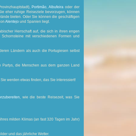
rovinzhauptstadt),
Portimão
,
Albufeira
oder der
ie eher ruhige Reiseziele bevorzugen, können
ände bieten. Oder Sie können die geschäftigen
ion
Alentejo
und Spanien liegt.
ischer Herrschaft auf, die sich in ihren engen
e Schornsteine mit verschiedenen Formen und
deren Ländern als auch die Portugiesen selbst
ige Partys, die Menschen aus dem ganzen Land
ie werden etwas finden, das Sie interessiert!
rzubereiten
, wie die beste Reisezeit, was Sie
hres milden Klimas (an fast 320 Tagen im Jahr)
ilder und das jährliche Wetter.