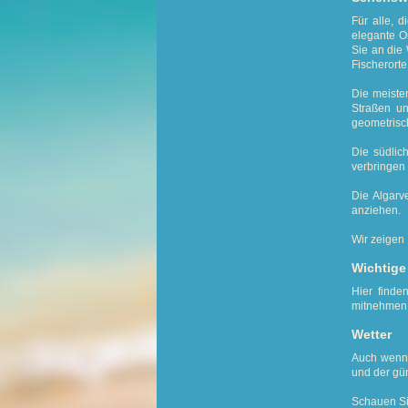
Für alle, 
elegante O
Sie an die 
Fischerort
Die meiste
Straßen un
geometrisc
Die südlic
verbringen 
Die Algarv
anziehen.
Wir zeigen 
Wichtige
Hier finde
mitnehmen 
Wetter
Auch wenn 
und der gün
Schauen Si