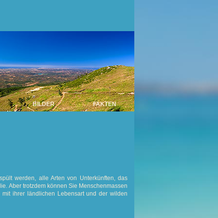
BILDER
FAKTEN
spült werden, alle Arten von Unterkünften, das
milie. Aber trotzdem können Sie Menschenmassen
mit ihrer ländlichen Lebensart und der wilden