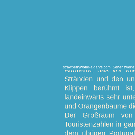
untergeht, können Si
Discos, Restaurants un
Auch das Sportangebot
zu verbringen. Die vie
anderen sportlichen 
Sportler.
strawberryworld-algarve.com
Sehenswerte
Albufeira, das vor a
Stränden und den ung
Klippen berühmt ist
landeinwärts sehr unt
und Orangenbäume die 
Der Großraum von 
Touristenzahlen in gan
dem übrigen Portuga