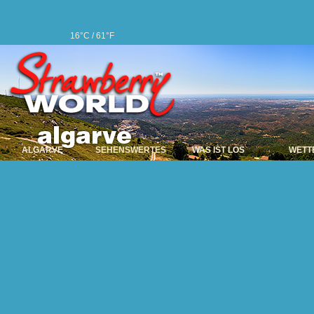
16°C / 61°F
ALGARVE
SEHENSWERTES
WAS IST LOS
WETT
Albufeira
Albufeira – Das ist d
und viele andere Unt
Rhythmus einer ech