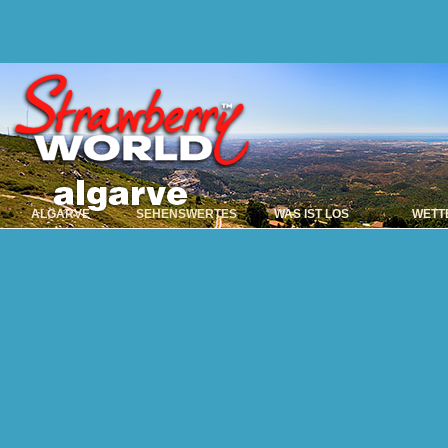
ALGARVE
SEHENSWERTES
WAS IST LOS
WETT
Alvor
Dieses typische, alte 
meisten vom ansteige
seinen Hotels un