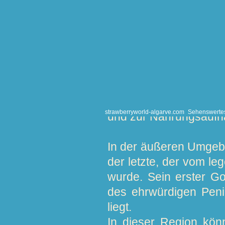
landschaftlich schöns
Algarve.
Ria de Alvor, eines
Portugal, ist ein natü
Dieses sensible Gebie
Seeschwalben, Falken
strawberryworld-algarve.com
Sehenswerte
und zur Nahrungsaufn
In der äußeren Umgebu
der letzte, der vom le
wurde. Sein erster Go
des ehrwürdigen Peni
liegt.
In dieser Region kön